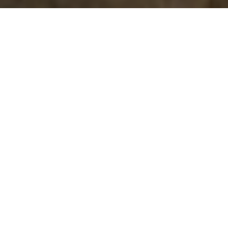
Dispos à petit prix!
L’automne au Poisson Blanc, c’est des plages à perte
de vue, des nuits fraîches, des paysages brumeux et
surtout, de la magie pour les yeux! On a vraiment
l’impression d’être seul au monde.
C’est le moment de
venir explorer le réservoir, selon nous, à son meilleur. En
plus, on vous offre un code promo de 25% applicable
sur tous les sites de camping et microrefuges toujours
disponibles jusqu’au 20 octobre 2025. Vous allez voir,
l’automne deviendra votre moment de prédilection pour
venir nous visiter.