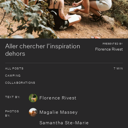
PRESENTED BY
Aller chercher l’inspiration
Florence Rivest
dehors
ALL POSTS
7 MIN
CAMPING
COLLABORATIONS
TEXT BY:
Florence Rivest
PHOTOS
Magalie Massey
BY:
Samantha Ste-Marie