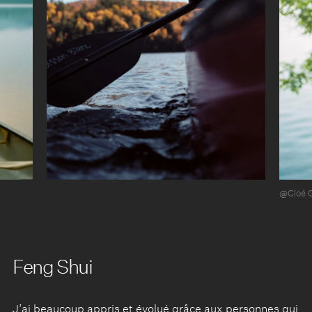
@Cloé 
Feng Shui
J’ai beaucoup appris et évolué grâce aux personnes qui