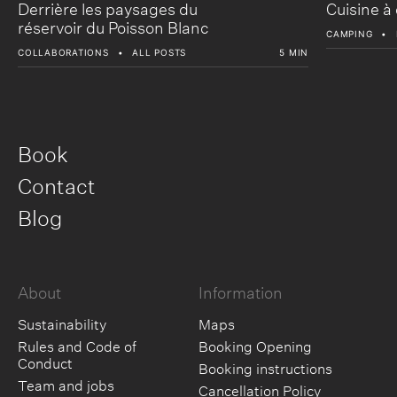
Derrière les paysages du
Cuisine à 
réservoir du Poisson Blanc
CAMPING
COLLABORATIONS
ALL POSTS
5 MIN
Book
Contact
Blog
About
Information
Sustainability
Maps
Rules and Code of
Booking Opening
Conduct
Booking instructions
Team and jobs
Cancellation Policy