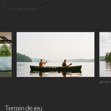
CLOÉ GIROUX
@Cloé 
Terrain de jeu